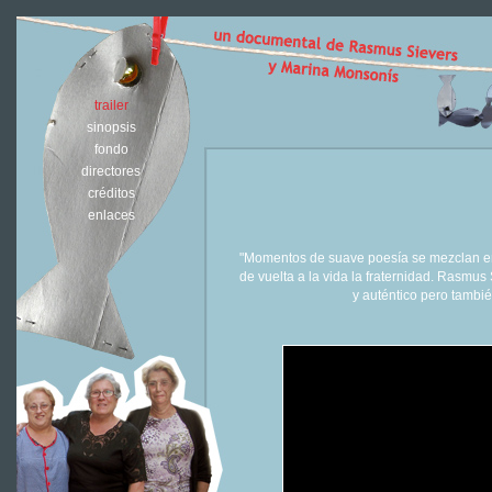
trailer
sinopsis
fondo
directores
créditos
enlaces
"Momentos de suave poesía se mezclan en 
de vuelta a la vida la fraternidad. Rasm
y auténtico pero tambi